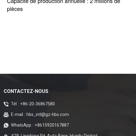
Capacité de production annuelle : 2 millions de
pièces
CONTACTEZ-NOUS
Tél :
+86-20-36867580
E-mail :
hbs_intl@gz-hbs.com
WhatsApp :
+8615920167887
#29, Lingdong Rd.,Auto Base, Huadu District