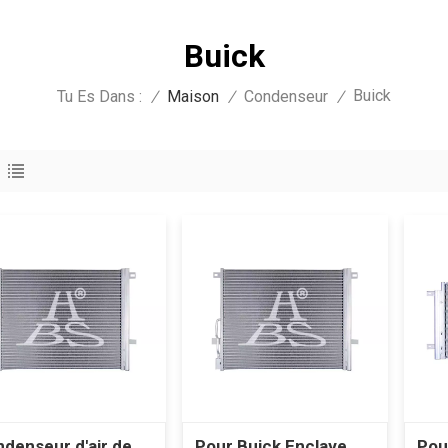
Buick
Buick
Tu Es Dans :
/
Maison
/
Condenseur
/
denseur d'air de
Pour Buick Enclave
Pou