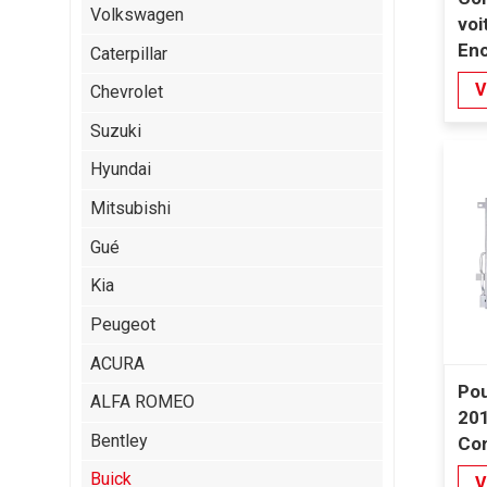
Volkswagen
voi
Enc
Caterpillar
V
Chevrolet
Suzuki
Hyundai
Mitsubishi
Gué
Kia
Peugeot
ACURA
Pou
ALFA ROMEO
20
Bentley
Co
Buick
V