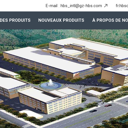
E-mail :
hbs_intl@gz-hbs.com
fr.hbs
DES PRODUITS
NOUVEAUX PRODUITS
À PROPOS DE N