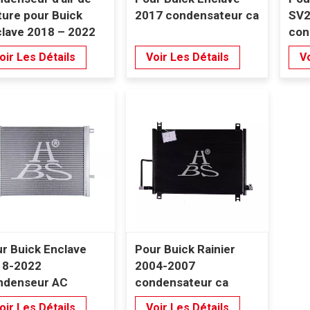
ture pour Buick
2017 condensateur ca
SV2
lave 2018 – 2022
con
oir Les Détails
Voir Les Détails
Vo
r Buick Enclave
Pour Buick Rainier
18-2022
2004-2007
ndenseur AC
condensateur ca
oir Les Détails
Voir Les Détails