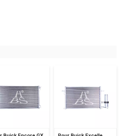
r Buick Encore GX
Pour Buick Excelle