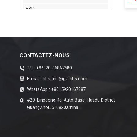
BYD
Cadillac
Chery
Chrysler
Citroen
CONTACTEZ-NOUS
Dayun
Tél :
+86-20-36867580
Isuzu
E-mail :
hbs_intl@gz-hbs.com
Iveco
WhatsApp :
+8615920167887
Jeep
#29, Lingdong Rd.,Auto Base, Huadu District
Land Rover
GuangZhou,510820,China
Lexus
McLaren