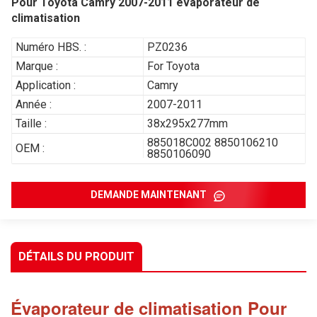
Pour Toyota Camry 2007-2011 évaporateur de
climatisation
Numéro HBS. :
PZ0236
Marque :
For Toyota
Application :
Camry
Année :
2007-2011
Taille :
38x295x277mm
885018C002 8850106210
OEM :
8850106090
DEMANDE MAINTENANT
DÉTAILS DU PRODUIT
Évaporateur de climatisation
Pour