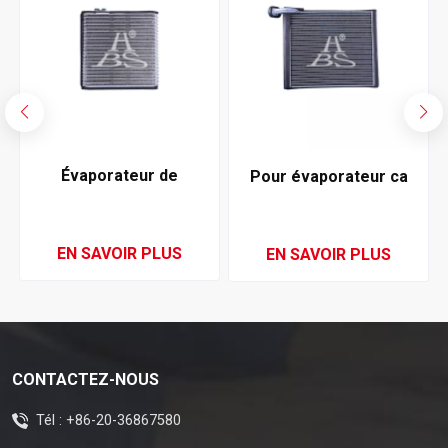
Évaporateur de
Pour évaporateur ca
climatisation pour
automatique Isuzu d-
Toyota
max
LandCruiser(J100)
EN SAVOIR PLUS
EN SAVOIR PLUS
1998-2007
CONTACTEZ-NOUS
Tél :
+86-20-36867580