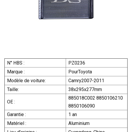
N° HBS :
PZ0236
Marque :
PourToyota
Modèle de voiture:
Camry2007-2011
Taille:
38x295x277mm
885018C002 8850106210
OE :
8850106090
Garantie :
1 an
Matériel :
Aluminium