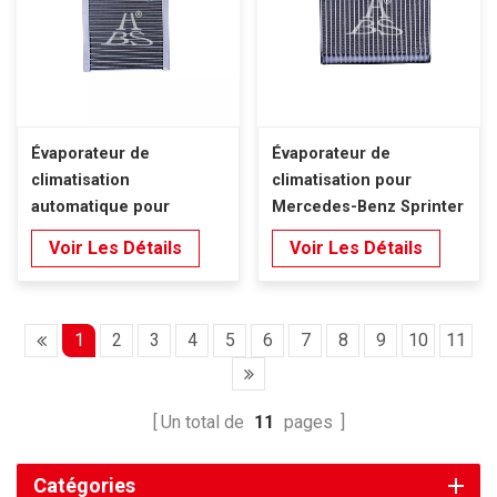
Évaporateur de
Évaporateur de
climatisation
climatisation pour
automatique pour
Mercedes-Benz Sprinter
Mercedes-Benz Sprinter
W906 NCV3 (2006-2018),
Voir Les Détails
Voir Les Détails
W906 NCV3 (2006-2018),
conduite à gauche.
tube en D, conduite à
gauche
1
2
3
4
5
6
7
8
9
10
11
Un total de
11
pages
Catégories