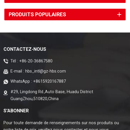
PRODUITS POPULAIRES
CONTACTEZ-NOUS
Tél :
+86-20-36867580
E-mail :
hbs_intl@gz-hbs.com
WhatsApp :
+8615920167887
#29, Lingdong Rd.,Auto Base, Huadu District
GuangZhou,510820,China
S'ABONNER
Pour toute demande de renseignements sur nos produits ou
notre liste de prix, veuillez nous contacter et nous vous