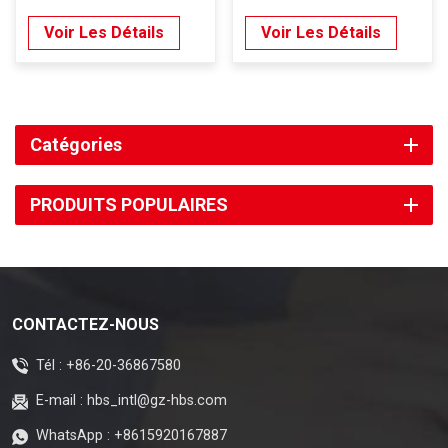
Voir Les Détails
Voir Les Détails
Catégories
PRODUITS POPULAIRES
CONTACTEZ-NOUS
Tél :
+86-20-36867580
E-mail :
hbs_intl@gz-hbs.com
WhatsApp :
+8615920167887