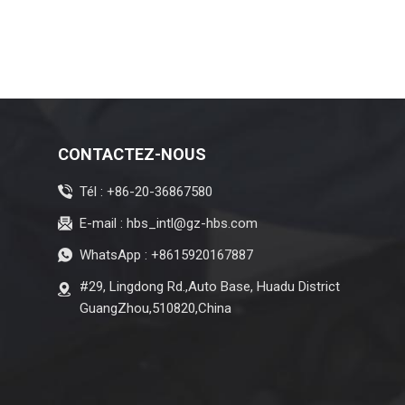
GD6 GD8 2004 –
2008
CONTACTEZ-NOUS
Tél :
+86-20-36867580
E-mail :
hbs_intl@gz-hbs.com
WhatsApp :
+8615920167887
#29, Lingdong Rd.,Auto Base, Huadu District
GuangZhou,510820,China