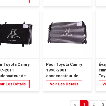
r Toyota Camry
Pour Toyota Camry
Éva
07-2011
1998-2001
cli
densateur de
condensateur de
Toy
matisation
climatisation
Lan
oir Les Détails
Voir Les Détails
Vo
199
1
2
3