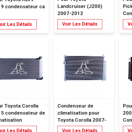
Landcruiser (J200)
Pic
9 condensateur ca
2007-2012
Con
Condenseur de
cli
Voir Les Détails
Vo
oir Les Détails
climatisation
r Toyota Corolla
Condenseur de
Pou
5 condensateur de
climatisation pour
200
matisation
Toyota Corolla 2007-
Con
2014
cli
oir Les Détails
Voir Les Détails
Vo