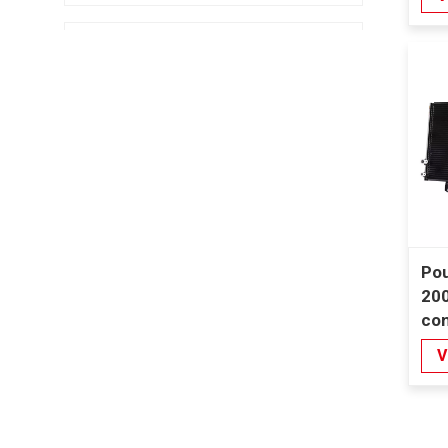
climatisation
Pour Toyota Camry
2007-2011
évaporateur de
climatisation
Évaporateur de
climatisation pour
Honda Civic FA1
2006 – 2011
Pou
Pour Honda Greiz
20
2016-2019
con
évaporateur de
cli
climatisation
V
Évaporateur de
climatisation pour
Honda Fit GD1 GD3