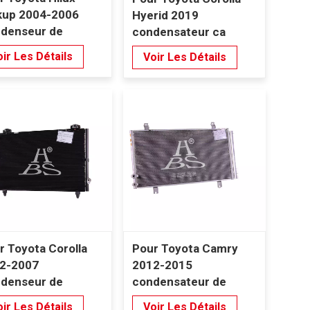
kup 2004-2006
Hyerid 2019
denseur de
condensateur ca
matisation
ir Les Détails
Voir Les Détails
r Toyota Corolla
Pour Toyota Camry
2-2007
2012-2015
denseur de
condensateur de
matisation
climatisation
ir Les Détails
Voir Les Détails