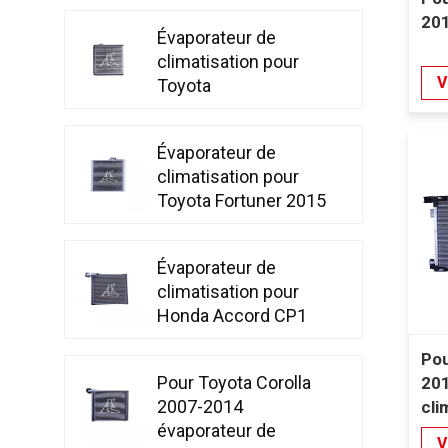
201
Évaporateur de
climatisation pour
V
Toyota
LandCruiser(J100)
1998-2007
Évaporateur de
climatisation pour
Toyota Fortuner 2015
Évaporateur de
climatisation pour
Honda Accord CP1
CP2 CP3 2008 –
Pou
2013
Pour Toyota Corolla
201
2007-2014
cli
évaporateur de
V