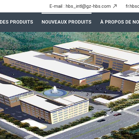
E-mail :
hbs_intl@gz-hbs.com
fr.hbs
DES PRODUITS
NOUVEAUX PRODUITS
À PROPOS DE N