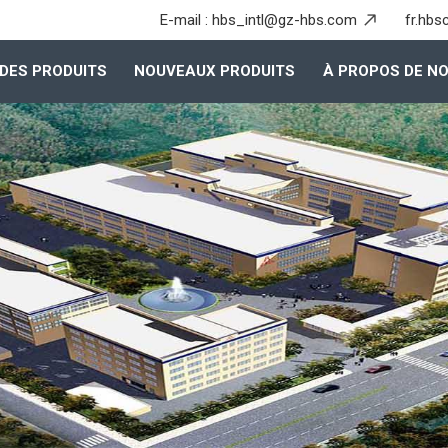
E-mail :
hbs_intl@gz-hbs.com
fr.hbs
DES PRODUITS
NOUVEAUX PRODUITS
À PROPOS DE N