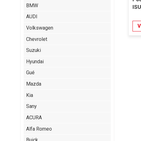
BMW
IS
AUDI
V
Volkswagen
Chevrolet
Suzuki
Hyundai
Gué
Mazda
Kia
Sany
ACURA
Alfa Romeo
Buick