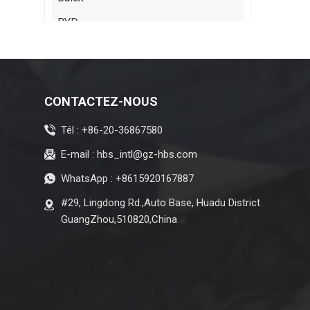
BYD
Cadillac
Chery
Citroen
CONTACTEZ-NOUS
ISUZU
Tél :
+86-20-36867580
Jeep
E-mail :
hbs_intl@gz-hbs.com
Lexus
WhatsApp :
+8615920167887
Maserati
#29, Lingdong Rd.,Auto Base, Huadu District
GuangZhou,510820,China
Zeekr
MG
Subaru
Tesla