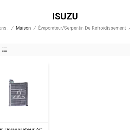
ISUZU
ans :
/
Maison
/
Évaporateur/serpentin De Refroidissement
r l'évaporateur AC