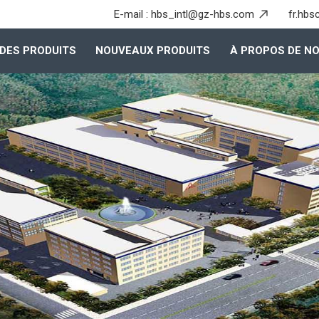
E-mail :
hbs_intl@gz-hbs.com
fr.hbs
DES PRODUITS
NOUVEAUX PRODUITS
À PROPOS DE N