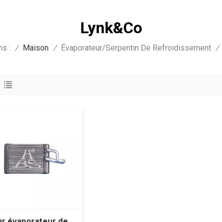
Lynk&Co
s :
/
Maison
/
Évaporateur/serpentin De Refroidissement
/
r évaporateur de