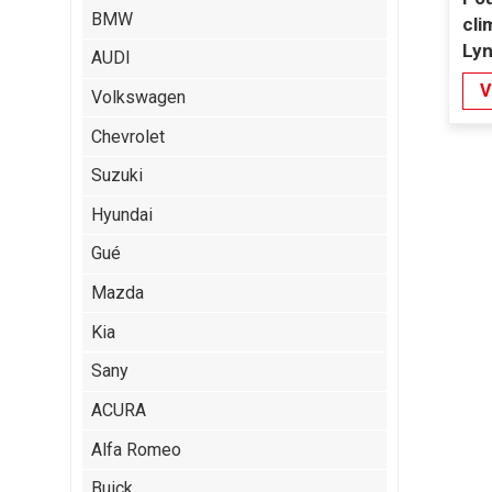
BMW
cli
Ly
AUDI
V
Volkswagen
Chevrolet
Suzuki
Hyundai
Gué
Mazda
Kia
Sany
ACURA
Alfa Romeo
Buick