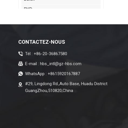
BYD
Cadillac
Chery
Citroen
CONTACTEZ-NOUS
ISUZU
Tél :
+86-20-36867580
Jeep
E-mail :
hbs_intl@gz-hbs.com
Lexus
WhatsApp :
+8615920167887
Maserati
#29, Lingdong Rd.,Auto Base, Huadu District
GuangZhou,510820,China
Zeekr
MG
Subaru
Tesla