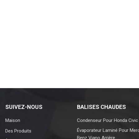
SUIVEZ-NOUS
BALISES CHAUDES
Maison
Condenseur Pour Honda Civic
Évaporateur Laminé Pour Mer
Des Produits
Benz Viano Arrière