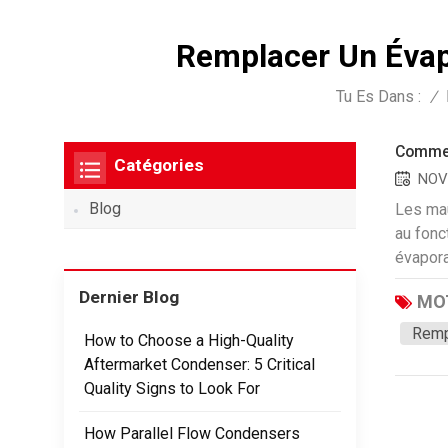
Remplacer Un Évap
Tu Es Dans :
/
Commen
Catégories
NOV 
Blog
Les mau
au fonc
évapora
et plus
Dernier Blog
MOT
votre s
retirez
Remp
How to Choose a High-Quality
manipul
Aftermarket Condenser: 5 Critical
l'évapo
Quality Signs to Look For
fois l'
une acc
How Parallel Flow Condensers