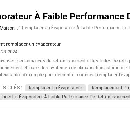
orateur À Faible Performance 
Remplacer Un Évaporateur À Faible Performance De 
Maison
/
t remplacer un évaporateur
28, 2024
vaises performances de refroidissement et les fuites de réfrig
tionnement efficace des systèmes de climatisation automobile. D
teur à titre d'exemple pour démontrer comment remplacer l'évap
 confortable à l'intérieur de votre véhicule. Apprenez le proces
S CLÉS :
Remplacer Un Évaporateur
Remplacement Du 
ystème de climatisation et vaincre la chaleur. Tout d'abord, dé
 l'ensemble évaporateur avant de commencer à démonter l'ancie
lacer Un Évaporateur À Faible Performance De Refroidissemen
ation soigneuse pour éviter d'endommager d'autres pièces, car 
rateur. Chaque vis et connecteur doivent être retirés un par un
ensemble démonté, nous pouvons constater que l'évaporateur a vieil
umulation de saletés et des fuites de réfrigérant, qui peuvent 