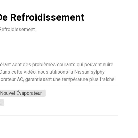
De Refroidissement
Refroidissement
érant sont des problèmes courants qui peuvent nuire
ans cette vidéo, nous utilisons la Nissan sylphy
orateur AC, garantissant une température plus fraîche
sus étape par étape pour améliorer les performances de
Nouvel Évaporateur
montez les composants sous le tableau de bord et
n évaporateur. L'ensemble du processus nécessite une
t
de nombreux composants et circuits délicats entourent
 pour éviter d'endommager les autres composants. Une
li en raison d'une utilisation à long terme, entraînant
provoquer des odeurs désagréables et un