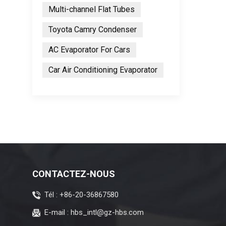
Multi-channel Flat Tubes
Toyota Camry Condenser
AC Evaporator For Cars
Car Air Conditioning Evaporator
CONTACTEZ-NOUS
Tél :
+86-20-36867580
E-mail :
hbs_intl@gz-hbs.com