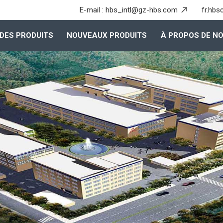
E-mail :
hbs_intl@gz-hbs.com
fr.hbs
DES PRODUITS
NOUVEAUX PRODUITS
À PROPOS DE N